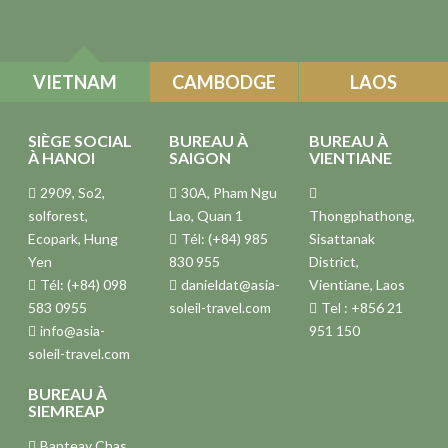
VIETNAM
CAMBODGE
LAOS
SIÈGE SOCIAL
BUREAU À
BUREAU À
À HANOI
SAIGON
VIENTIANE
2909, So2,
30A, Pham Ngu
solforest,
Lao, Quan 1
Thongphathong,
Ecopark, Hung
Tél: (+84) 985
Sisattanak
Yen
830 955
District,
Tél: (+84) 098
danieldat@asia-
Vientiane, Laos
583 0955
soleil-travel.com
Tel : +856 21
info@asia-
951 150
soleil-travel.com
BUREAU À
SIEMREAP
Banteay Chas,