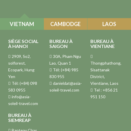
VIETNAM
CAMBODGE
LAOS
SIÈGE SOCIAL
BUREAU À
BUREAU À
À HANOI
SAIGON
VIENTIANE
2909, So2,
30A, Pham Ngu
solforest,
Lao, Quan 1
Thongphathong,
Ecopark, Hung
Tél: (+84) 985
Sisattanak
Yen
830 955
District,
Tél: (+84) 098
danieldat@asia-
Vientiane, Laos
583 0955
soleil-travel.com
Tel : +856 21
info@asia-
951 150
soleil-travel.com
BUREAU À
SIEMREAP
Banteay Chas,