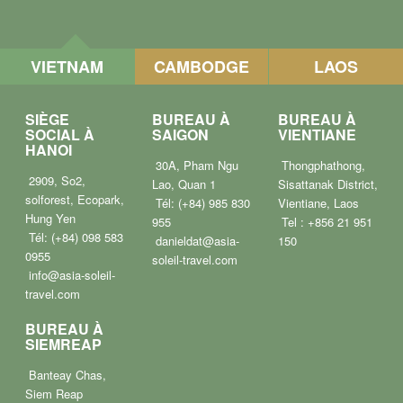
VIETNAM
CAMBODGE
LAOS
SIÈGE
BUREAU À
BUREAU À
SOCIAL À
SAIGON
VIENTIANE
HANOI
30A, Pham Ngu
Thongphathong,
2909, So2,
Lao, Quan 1
Sisattanak District,
solforest, Ecopark,
Tél: (+84) 985 830
Vientiane, Laos
Hung Yen
955
Tel : +856 21 951
Tél: (+84) 098 583
danieldat@asia-
150
0955
soleil-travel.com
info@asia-soleil-
travel.com
BUREAU À
SIEMREAP
Banteay Chas,
Siem Reap