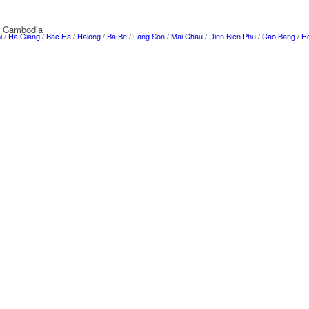
f Cambodia
i
/
Ha Giang
/
Bac Ha
/
Halong
/
Ba Be
/
Lang Son
/
Mai Chau
/
Dien Bien Phu
/
Cao Bang
/
Ho
g Nha Ke Bang /
Nha Trang
/ Le Panduranga /
My Son
/
Les Hauts Plateaux du Centre
/
Hoi A