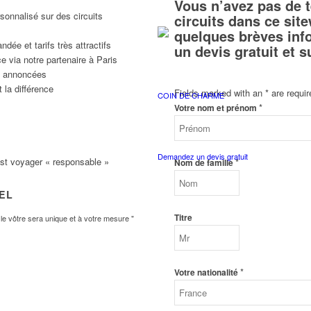
Vous n’avez pas de 
sonnalisé sur des circuits
circuits dans ce si
quelques brèves inf
ée et tarifs très attractifs
un devis gratuit et 
e via notre partenaire à Paris
ns annoncées
 la différence
Fields marked with an
*
are requir
COIN DE CHARME
*
Votre nom et prénom
Demandez un devis gratuit
est voyager « responsable »
*
Nom de famille
VEL
Titre
e vôtre sera unique et à votre mesure "
*
Votre nationalité