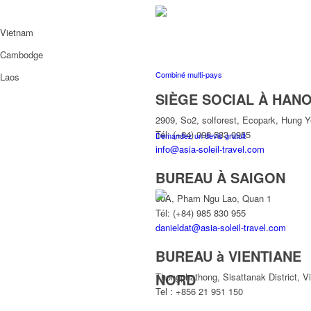
Vietnam
Cambodge
Combiné multi-pays
Laos
SIÈGE SOCIAL À HANO
2909, So2, solforest, Ecopark, Hung 
Tél: (+84) 098 583 0955
Demandez un devis gratuit
info@asia-soleil-travel.com
BUREAU À SAIGON
30A, Pham Ngu Lao, Quan 1
Tél: (+84) 985 830 955
danieldat@asia-soleil-travel.com
BUREAU à VIENTIANE
NORD
Thongphathong, Sisattanak District, V
Tel : +856 21 951 150