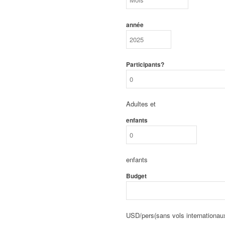
année
Participants?
Adultes et
enfants
enfants
Budget
USD/pers(sans vols internationau