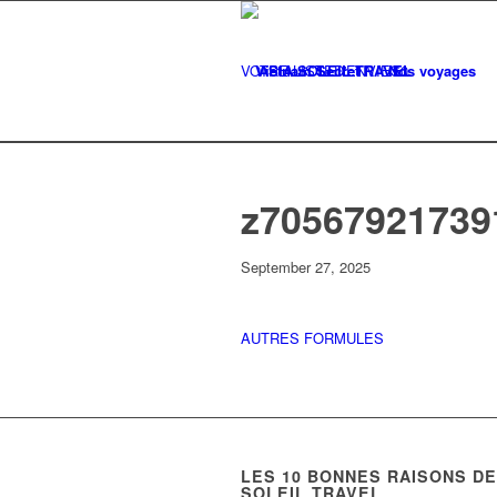
VOTRE LISTE
Vietnam Secret
D'ENVIES
Nos voyages
0
z70567921739
September 27, 2025
AUTRES FORMULES
LES
10
BONNES RAISONS DE 
SOLEIL TRAVEL