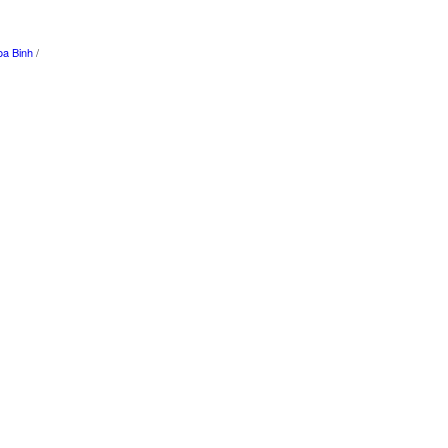
a Binh
/
n
/
Dalat
/
Mui Ne
/
Da Nang
/