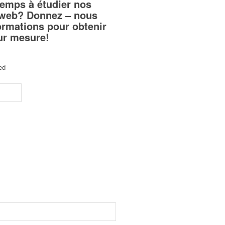
temps à étudier nos
teweb? Donnez – nous
ormations pour obtenir
sur mesure!
ed