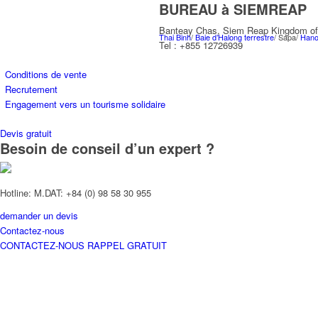
BUREAU à SIEMREAP
Banteay Chas, Siem Reap Kingdom o
Thai Binh
/
Baie d’Halong terrestre
/ Sapa/
Hano
Tel : +855 12726939
Conditions de vente
Recrutement
Engagement vers un tourisme solidaire
Devis gratuit
Besoin de conseil d’un expert ?
CENTRE
Hotline: M.DAT: +84 (0) 98 58 30 955
demander un devis
Hué /
Buon Ma Thuot
/ Parc national de Phon
Contactez-nous
CONTACTEZ-NOUS
RAPPEL GRATUIT