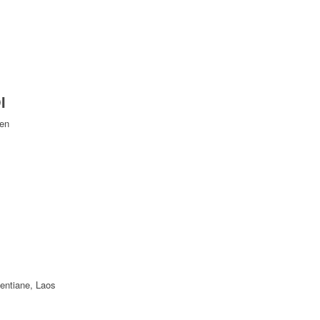
I
Yen
ientiane, Laos