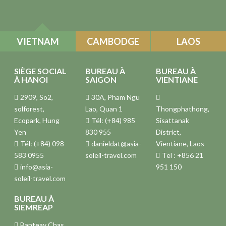
VIETNAM
CAMBODGE
LAOS
SIÈGE SOCIAL
BUREAU À
BUREAU À
À HANOI
SAIGON
VIENTIANE
2909, So2,
30A, Pham Ngu
solforest,
Lao, Quan 1
Thongphathong,
Ecopark, Hung
Tél: (+84) 985
Sisattanak
Yen
830 955
District,
Tél: (+84) 098
danieldat@asia-
Vientiane, Laos
583 0955
soleil-travel.com
Tel : +856 21
info@asia-
951 150
soleil-travel.com
BUREAU À
SIEMREAP
Banteay Chas,