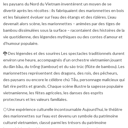
les paysans du Nord du Vietnam inventèrent un moyen de se
divertir après les récoltes : ils fabriquaient des marionnettes en bois
et les faisaient évoluer sur l’eau des étangs et des rizières. L’eau
devenait alors scène, les marionnettes – animées par des tiges de
bambou dissimulées sous la surface – racontaient des histoires de la
vie quotidienne, des légendes mythiques ou des contes d’amour et
d’humour populaire.
🐉 Des légendes et des sourires Les spectacles traditionnels durent
environ une heure, accompagnés d’un orchestre vietnamien jouant
du đàn bầu, du trống (tambour) et du sáo trúc (flûte de bambou). Les
marionnettes représentent des dragons, des rois, des pêcheurs,
des paysans ou encore le célèbre chú Tễu, personnage malicieux qui
fait rire petits et grands. Chaque scène illustre la sagesse populaire
vietnamienne, les fêtes agricoles, les danses des esprits
protecteurs et les valeurs familiales.
🌕 Une expérience culturelle incontournable Aujourd’hui, le théâtre
des marionnettes sur l’eau est devenu un symbole du patrimoine
culturel vietnamien, classé parmi les trésors du patrimoine