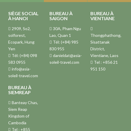
SIÈGE SOCIAL
BUREAU À
BUREAU À
À HANOI
SAIGON
VIENTIANE
2909, So2,
30A, Pham Ngu
solforest,
Lao, Quan 1
Thongphathong,
Ecopark, Hung
Tél: (+84) 985
Sisattanak
Yen
830 955
District,
Tél: (+84) 098
danieldat@asia-
Vientiane, Laos
583 0955
soleil-travel.com
Tel : +856 21
info@asia-
951 150
soleil-travel.com
BUREAU À
SIEMREAP
Banteay Chas,
Siem Reap
Kingdom of
Cambodia
Tel : +855