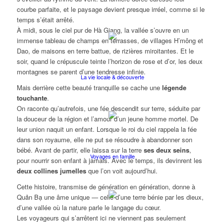
courbe parfaite, et le paysage devient presque irréel, comme si le
temps s’était arrêté.
À midi, sous le ciel pur de Hà Giang, la vallée s’ouvre en un
immense tableau de champs en terrasses, de villages H’mông et
Dao, de maisons en terre battue, de rizières miroitantes. Et le
soir, quand le crépuscule teinte l’horizon de rose et d’or, les deux
montagnes se parent d’une tendresse infinie.
La vie locale & découverte
Mais derrière cette beauté tranquille se cache une
légende
touchante
.
On raconte qu’autrefois, une fée descendit sur terre, séduite par
la douceur de la région et l’amour d’un jeune homme mortel. De
leur union naquit un enfant. Lorsque le roi du ciel rappela la fée
dans son royaume, elle ne put se résoudre à abandonner son
bébé. Avant de partir, elle laissa sur la terre
ses deux seins
,
Voyages en famille
pour nourrir son enfant à jamais. Avec le temps, ils devinrent les
deux collines jumelles
que l’on voit aujourd’hui.
Cette histoire, transmise de génération en génération, donne à
Quản Bạ une âme unique — celle d’une terre bénie par les dieux,
d’une vallée où la nature parle le langage du cœur.
Les voyageurs qui s’arrêtent ici ne viennent pas seulement