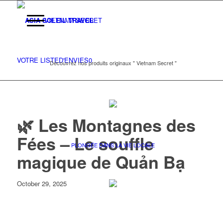
VIETNAM SECRET
VOTRE LISTE
D'ENVIES
0
Découvrez nos produits originaux " Vietnam Secret "
🌿 Les Montagnes des
Fées – Le souffle
PLONGÉE DANS LA VIE LOCALE
magique de Quản Bạ
October 29, 2025