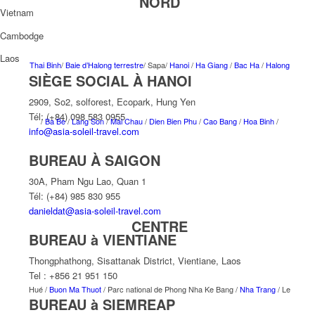
NORD
Vietnam
Cambodge
Laos
Thai Binh
/
Baie d’Halong terrestre
/ Sapa/
Hanoi
/
Ha Giang
/
Bac Ha
/
Halong
SIÈGE SOCIAL À HANOI
2909, So2, solforest, Ecopark, Hung Yen
Tél: (+84) 098 583 0955
/
Ba Be
/
Lang Son
/
Mai Chau
/
Dien Bien Phu
/
Cao Bang
/
Hoa Binh
/
info@asia-soleil-travel.com
BUREAU À SAIGON
30A, Pham Ngu Lao, Quan 1
Tél: (+84) 985 830 955
danieldat@asia-soleil-travel.com
CENTRE
BUREAU à VIENTIANE
Thongphathong, Sisattanak District, Vientiane, Laos
Tel : +856 21 951 150
Hué /
Buon Ma Thuot
/ Parc national de Phong Nha Ke Bang /
Nha Trang
/ Le
BUREAU à SIEMREAP