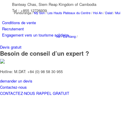
Banteay Chas, Siem Reap Kingdom of Cambodia
Tel : +855 12726939
Panduranga /
My Son
/
Les Hauts Plateaux du Centre
/
Hoi An
/
Dalat
/
Mui
Conditions de vente
Recrutement
Engagement vers un tourisme solidaire
Ne
/
Da Nang
/
Devis gratuit
Besoin de conseil d’un expert ?
Hotline: M.DAT: +84 (0) 98 58 30 955
SUD
demander un devis
Contactez-nous
CONTACTEZ-NOUS
RAPPEL GRATUIT
Ben Tre /
Ho Chi Minh Ville (Saigon)
/ Delta du Mékong /
Chau Doc
/
Cai Be
/
Phu Quoc
/ L’archipel de Con Dao / Sa Dec (Sadec) / My Tho /
Can Tho
/