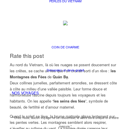
PERLES DU VIETNAM
COIN DE CHARME
Rate this post
Au nord du Vietnam, là où les nuages se posent doucement sur
Demandez un devis gratuit
les crêtes, se cache un lieu que l’on croirait sorti d’un rêve :
les
Montagnes des Fées
de
Quản Bạ
.
Deux collines jumelles, parfaitement arrondies, se dressent côte
à côte au milieu d’une vallée paisible. Leur forme douce et
NOS VOYAGES
harmonieuse fascine depuis toujours les voyageurs et les
habitants. On les appelle “
les seins des fées
”, symbole de
beauté, de fertilité et d’amour maternel.
Quand le soleil se lève, la brume matinale glisse lentement sur
" Chez nous, aucun voyage ne se ressemble, le vôtre sera unique et à votre
les pentes vertes. Les montagnes semblent alors respirer,
mesure "
s’éveiller au rythme du vent. La lumière dorée caresse leur