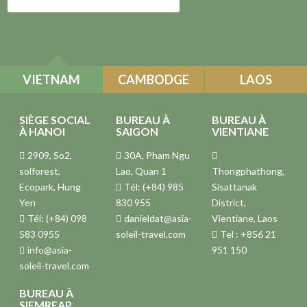
VIETNAM
CAMBODGE
LAOS
SIÈGE SOCIAL
BUREAU À
BUREAU À
À HANOI
SAIGON
VIENTIANE
2909, So2,
30A, Pham Ngu
solforest,
Lao, Quan 1
Thongphathong,
Ecopark, Hung
Tél: (+84) 985
Sisattanak
Yen
830 955
District,
Tél: (+84) 098
danieldat@asia-
Vientiane, Laos
583 0955
soleil-travel.com
Tel : +856 21
info@asia-
951 150
soleil-travel.com
BUREAU À
SIEMREAP