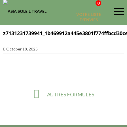
0
VOTRE LISTE
D'ENVIES
z7131231739941_1b469912a445e3801f774ffbcd30c
October 18, 2025
AUTRES FORMULES