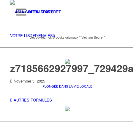
VIETNAM SECRET
VOTRE LISTE
D'ENVIES
0
Découvrez nos produits originaux " Vietnam Secret "
z7185662927997_729429
November 3, 2025
PLONGÉE DANS LA VIE LOCALE
AUTRES FORMULES