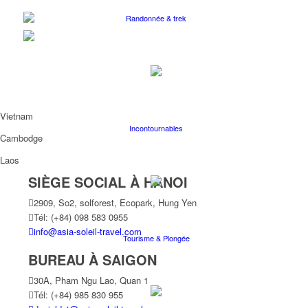
Randonnée & trek
Vietnam
Incontournables
Cambodge
Laos
SIÈGE SOCIAL À HANOI
2909, So2, solforest, Ecopark, Hung Yen
Tél: (+84) 098 583 0955
info@asia-soleil-travel.com
Tourisme & Plongée
BUREAU À SAIGON
30A, Pham Ngu Lao, Quan 1
Tél: (+84) 985 830 955