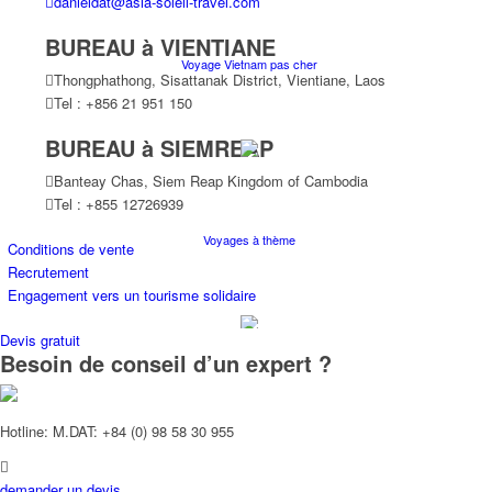
danieldat@asia-soleil-travel.com
BUREAU à VIENTIANE
Voyage Vietnam pas cher
Thongphathong, Sisattanak District, Vientiane, Laos
Tel : +856 21 951 150
BUREAU à SIEMREAP
Banteay Chas, Siem Reap Kingdom of Cambodia
Tel : +855 12726939
Voyages à thème
Conditions de vente
Recrutement
Engagement vers un tourisme solidaire
Devis gratuit
Besoin de conseil d’un expert ?
Croisières
Hotline: M.DAT: +84 (0) 98 58 30 955
demander un devis