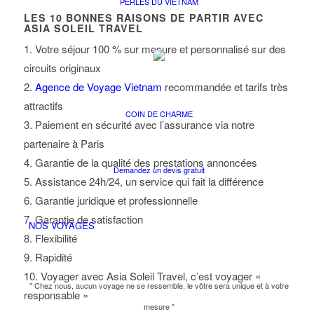
PERLES DU VIETNAM
LES
10
BONNES RAISONS DE PARTIR AVEC
ASIA SOLEIL TRAVEL
1. Votre séjour 100 % sur mesure et personnalisé sur des
circuits originaux
2.
Agence de Voyage Vietnam
recommandée et tarifs très
attractifs
COIN DE CHARME
3. Paiement en sécurité avec l’assurance via notre
partenaire à Paris
4. Garantie de la qualité des prestations annoncées
Demandez un devis gratuit
5. Assistance 24h/24, un service qui fait la différence
6. Garantie juridique et professionnelle
7. Garantie de satisfaction
NOS VOYAGES
8. Flexibilité
9. Rapidité
10. Voyager avec Asia Soleil Travel, c’est voyager «
" Chez nous, aucun voyage ne se ressemble, le vôtre sera unique et à votre
responsable »
mesure "