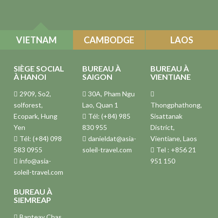
VIETNAM
CAMBODGE
LAOS
SIÈGE SOCIAL
BUREAU À
BUREAU À
À HANOI
SAIGON
VIENTIANE
2909, So2,
30A, Pham Ngu
solforest,
Lao, Quan 1
Thongphathong,
Ecopark, Hung
Tél: (+84) 985
Sisattanak
Yen
830 955
District,
Tél: (+84) 098
danieldat@asia-
Vientiane, Laos
583 0955
soleil-travel.com
Tel : +856 21
info@asia-
951 150
soleil-travel.com
BUREAU À
SIEMREAP
Banteay Chas,