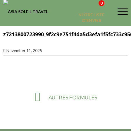
0
VOTRE LISTE
D'ENVIES
z7213800723990_9f2c9e751f4da5d3efa1f5fc733c95
November 11, 2025
AUTRES FORMULES