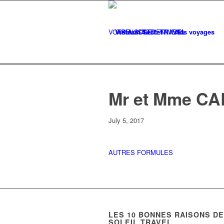
VOTRE LISTE
Vietnam Secret
D'ENVIES
Nos voyages
0
Mr et Mme CA
July 5, 2017
AUTRES FORMULES
LES
10
BONNES RAISONS DE 
SOLEIL TRAVEL