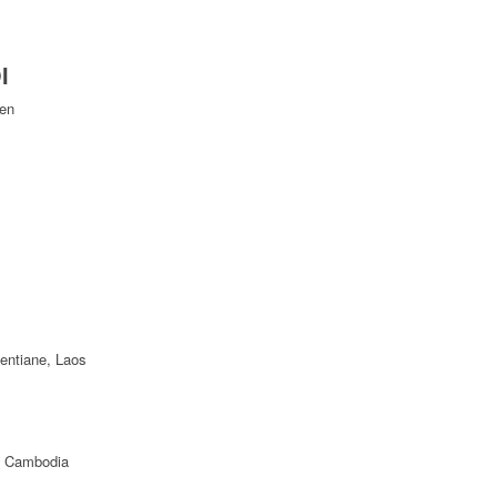
I
Yen
ientiane, Laos
f Cambodia