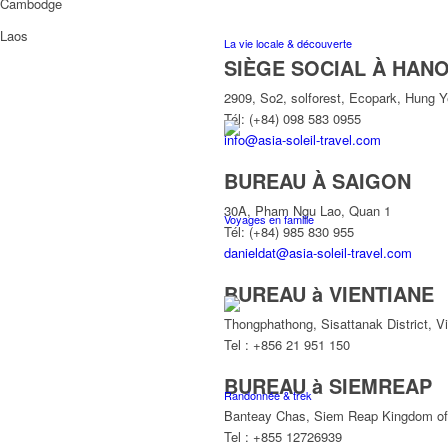
Cambodge
Laos
La vie locale & découverte
SIÈGE SOCIAL À HANO
2909, So2, solforest, Ecopark, Hung 
Tél: (+84) 098 583 0955
info@asia-soleil-travel.com
BUREAU À SAIGON
30A, Pham Ngu Lao, Quan 1
Voyages en famille
Tél: (+84) 985 830 955
danieldat@asia-soleil-travel.com
BUREAU à VIENTIANE
Thongphathong, Sisattanak District, V
Tel : +856 21 951 150
BUREAU à SIEMREAP
Randonnée & trek
Banteay Chas, Siem Reap Kingdom o
Tel : +855 12726939